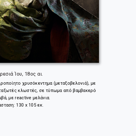
ρεσιά Ίου, 18ος αι.
ιροποίητο χρυσόκεντημα (μεταξοβελονιά), με
ταξωτές κλωστές, σε τύπωμα από βαμβακερό
βά, με reactive μελάνια.
άσταση: 130 x 105 εκ.