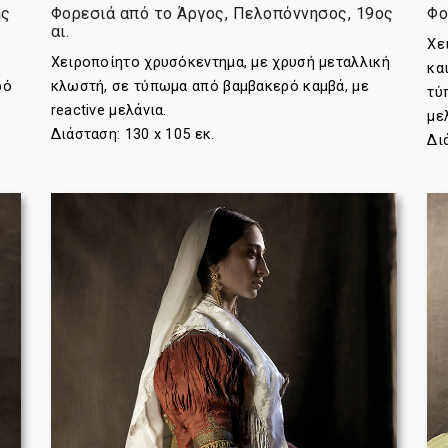
ης
Φορεσιά από το Άργος, Πελοπόννησος, 19ος
Φο
αι.
Χε
ι
Χειροποίητο χρυσόκεντημα, με χρυσή μεταλλική
κα
ρό
κλωστή, σε τύπωμα από βαμβακερό καμβά, με
τύ
reactive μελάνια.
με
Διάσταση: 130 x 105 εκ.
Δι