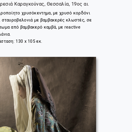
ρεσιά Καραγκούνας, Θεσσαλία, 19ος αι.
ιροποίητο χρυσόκεντημα, με χρυσό κορδόνι
ι σταυροβελονιά με βαμβακερές κλωστές, σε
πωμα από βαμβακερό καμβά, με reactive
λάνια.
άσταση: 130 x 105 εκ.