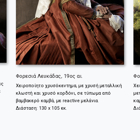
Φορεσιά Λευκάδας, 19ος αι.
Φο
ές
Χειροποίητο χρυσόκεντημα, με χρυσή μεταλλική
Χε
ε
κλωστή και χρυσό κορδόνι, σε τύπωμα από
με
βαμβακερό καμβά, με reactive μελάνια.
καμ
Διάσταση: 130 x 105 εκ.
Δι