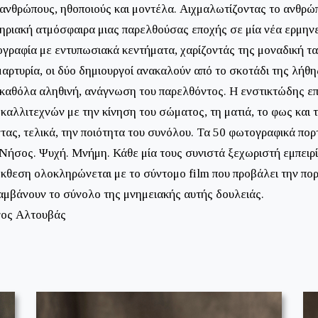
ανθρώπους, ηθοποιούς και μοντέλα. Αιχμαλωτίζοντας το ανθρώ
ριακή ατμόσφαιρα μιας παρελθούσας εποχής σε μία νέα ερμηνεί
ογραφία με εντυπωσιακά κεντήματα, χαρίζοντάς της μοναδική ταυ
μαρτυρία, οι δύο δημιουργοί ανακαλούν από το σκοτάδι της λήθ
 καθόλα αληθινή, ανάγνωση του παρελθόντος. Η ενστικτώδης επ
 καλλιτεχνών με την κίνηση του σώματος, τη ματιά, το φως και 
τας, τελικά, την ποιότητα του συνόλου. Τα 50 φωτογραφικά πο
Νήσος. Ψυχή. Μνήμη. Κάθε μία τους συνιστά ξεχωριστή εμπειρί
έκθεση ολοκληρώνεται με το σύντομο film που προβάλει την πορ
λαμβάνουν το σύνολο της μνημειακής αυτής δουλειάς.
ργος Αλτουβάς