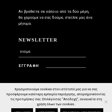
Αν βρεθείτε σε κάποιο από τα δύο μέρη,
θα χαρούμε να σας δούμε, στείλτε μας ένα
μήνυμα.
NEWSLETTER
ΕΓΓΡΑΦΗ
Χρησιμοποιούμε cookies στον ιστότοπό μας για να σας
copyright © 2025 all rights reserved
προσφέρουμε καλύτερη εμπειρία περιήγησης, απομνημονεύοντας
τις προτιμήσεις σας. Επιλέγοντας "Αποδοχή", συναινείτε στη
website: Yiota Vergo
χρήση όλων των cookies..