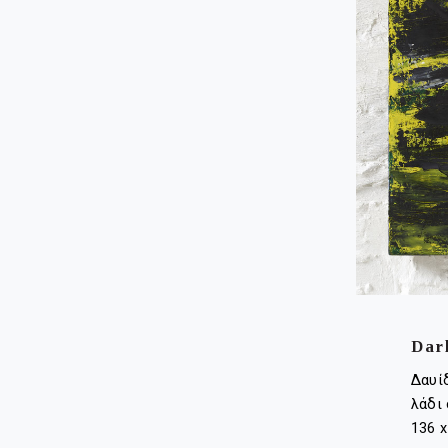
Dar
Δαυί
λάδι 
136 x